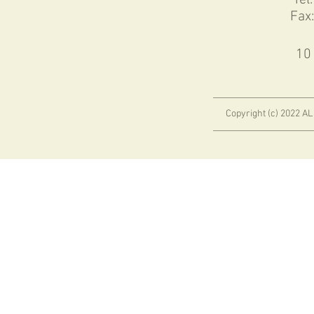
Tel
Fax
1
Copyright (c) 2022 